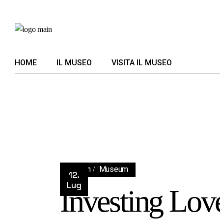
Skip
to
the
content
HOME
IL MUSEO
VISITA IL MUSEO
Design
Museum
12.
Lug
Investing Lov