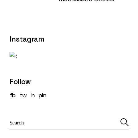
Instagram
Follow
fb
tw
ln
pin
S
e
a
r