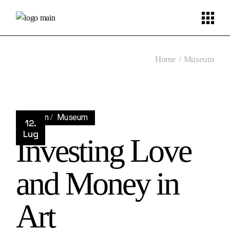
Skip
to
the
content
Home
Museum
Design
Museum
12.
Lug
Investing Love
and Money in
Art