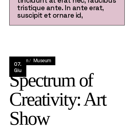
tincidunt at erat nec, faucibus
tristique ante. In ante erat,
suscipit et ornare id,
Design
Museum
07.
Giu
Spectrum of
Creativity: Art
Show