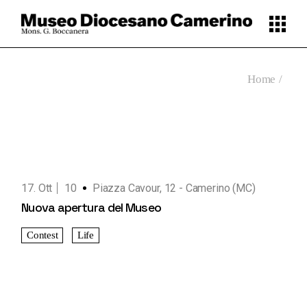
Skip
to
the
content
Home
17. Ott
10
Piazza Cavour, 12 - Camerino (MC)
Nuova apertura del Museo
Contest
Life