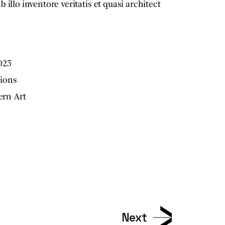
 illo inventore veritatis et quasi architect
a
2023
tions
rn Art
n
Next