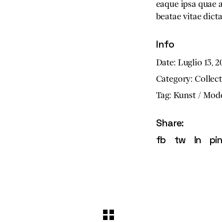
eaque ipsa quae ab
beatae vitae dict
Info
Date:
Luglio 13, 
Category:
Collec
Tag:
Kunst
Mode
Share:
fb
tw
ln
pi